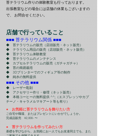
苔テラリウム作りの体験教室も行っております。
出張教室などの場合には店舗の休業もございますの
で、 お問合せください。
店舗で行っていること
■■■ 苔テラリウム関係 ■■■
◆ 苔テラリウムの販売（店頭販売・ネット販売）
◆ テラリウム用品の販売（店頭販売・ネット販売）
◆ 苔テラリウム体験教室
◆ 苔テラリウムのメンテナンス
◆ カプセルテラリウムの販売（ガチャガチャ）
◆ 苔の簡易栽培
◆ 3Dプリンターでのフィギュア等の制作
​◆ 純水の無料提供
■
■■ その他 ■
■
■
◆ レーザー彫刻
◆ アクセサリー作り・修理（ネット販売）
◆ 本格コーヒーの無料提供 ^^;（エスプレッソやカプ
チーノ・キャラメルマキアート等も有り）
● お気軽に苔テラリウムを飾りたい方
ご自宅や職場、またはプレゼントにいかがでしょうか。
完成品販売 ¥2,000- 〜
● 苔テラリウムを作ってみたい方
基礎を学びながら、お気軽にお一人でもお友達同士でも、また
ご家族でも体験できます。